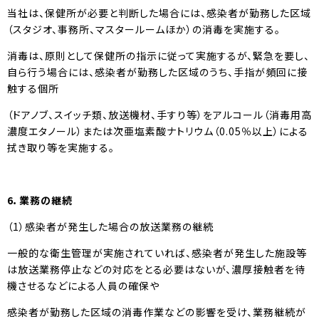
当社は、保健所が必要と判断した場合には、感染者が勤務した区域
（スタジオ、事務所、マスタールームほか）の消毒を実施する。
消毒は、原則として保健所の指示に従って実施するが、緊急を要し、
自ら行う場合には、感染者が勤務した区域のうち、手指が頻回に接
触する個所
（ドアノブ、スイッチ類、放送機材、手すり等）をアルコール（消毒用高
濃度エタノール）または次亜塩素酸ナトリウム（0.05％以上）による
拭き取り等を実施する。
6
．業務の継続
（1）感染者が発生した場合の放送業務の継続
一般的な衛生管理が実施されていれば、感染者が発生した施設等
は放送業務停止などの対応をとる必要はないが、濃厚接触者を待
機させるなどによる人員の確保や
感染者が勤務した区域の消毒作業などの影響を受け、業務継続が