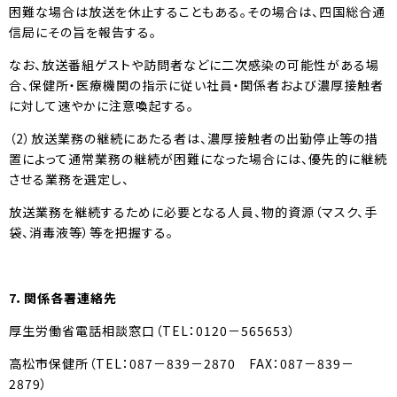
困難な場合は放送を休止することもある。その場合は、四国総合通
信局にその旨を報告する。
なお、放送番組ゲストや訪問者などに二次感染の可能性がある場
合、保健所・医療機関の指示に従い社員・関係者および濃厚接触者
に対して速やかに注意喚起する。
（2）放送業務の継続にあたる者は、濃厚接触者の出勤停止等の措
置によって通常業務の継続が困難になった場合には、優先的に継続
させる業務を選定し、
放送業務を継続するために必要となる人員、物的資源（マスク、手
袋、消毒液等）等を把握する。
7
．関係各署連絡先
厚生労働省電話相談窓口（TEL：0120－565653）
高松市保健所（TEL：087－839－2870 FAX：087－839－
2879）