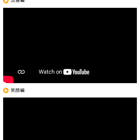
流通編
笑顔編