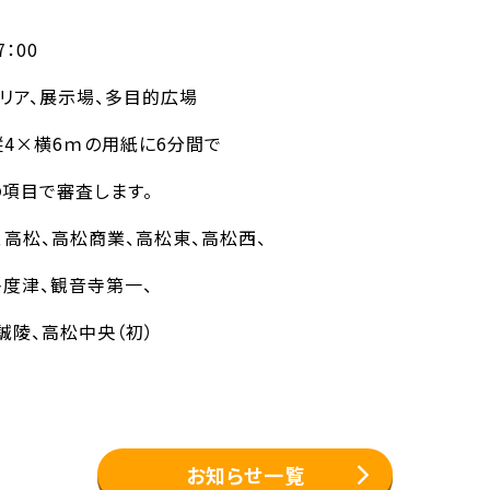
7：00
リア、展示場、多目的広場
縦4×横6ｍの用紙に6分間で
の項目で審査します。
、高松、高松商業、高松東、高松西、
多度津、観音寺第一、
誠陵、高松中央（初）
お知らせ一覧